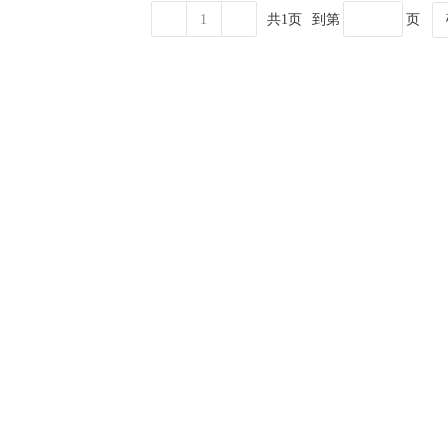
1
共1页
到第
页
关于利
国际
三光谱智能云台
富士能手动镜头
企业介绍
富士能防抖镜头
双光谱车载云台
新闻中心
KOWA电动镜头
双光谱光电转台
三光谱光电转台