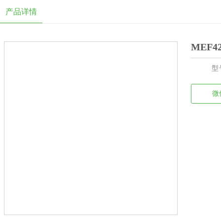
产品详情
MEF42
型
微