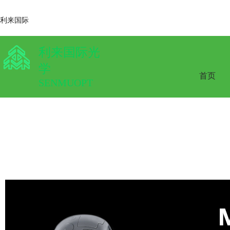
利来国际
利来国际光
学
首页
SENMUOPT